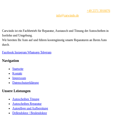
Für alle Fragen über die Reparatur und Instandsetzung von dieselmotoren, sowie die Preise
dieser Dienstleistungen, kontaktieren Sie uns bitte telefonisch unter
+49 2371 3916076
oder per E-Mail
info@carwindo.de
Carwindo ist ein Fachbetrieb für Reparatur, Austausch und Tönung der Autoscheiben in
Iserlohn und Umgebung.
Wir bereiten Ihr Auto auf und führen kostengünstig smarte Reparaturen an Ihrem Auto
durch.
Facebook
Instagram
Whatsapp
Telegram
Navigation
Startseite
Kontakt
Impressum
Datenschutzerklärung
Unsere Leistungen
Autoscheiben Tönung
Autoscheiben Reparatur
Autopflege und Aufbereitung
Dellendoktor / Beulendoktor